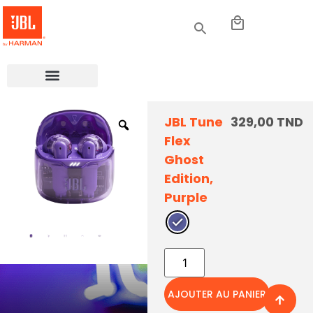
JBL Tune
329,00
TND
Flex
Ghost
Réduction de
Edition,
Bruit Active
Purple
avec la
technologie
Smart
Ambient
AJOUTER AU PANIER