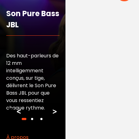
Son Pure Bass
Un son limpide pour
ce que vous voulez
JBL
entendre, et une
élimination du bruit
non souhaité. La
technologie de
Des haut-parleurs de
Réduction de Bruit
12 mm
Active avec 2 micros
intelligemment
vous permet de
conçus, sur tige,
réduire les
délivrent le Son Pure
distractions sonores.
Bass JBL pour que
Grâce à Ambient
vous ressentiez
Aware, vous pouvez à
chaque rythme.
tout moment vous
<
>
connecter à votre
environnement afin
de vous sentir plus en
À propos
sécurité lorsque vous