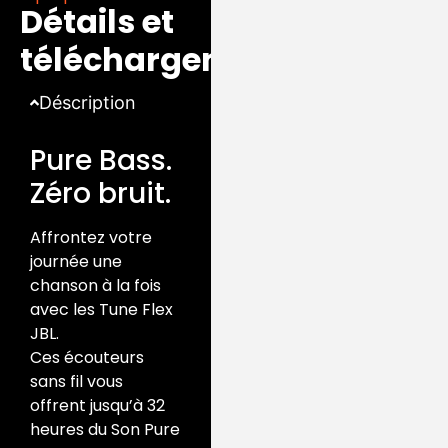
Détails et
êtes à l’extérieur,
tandis que TalkThru
téléchargements
vous permet de vous
arrêter pour discuter
Déscription
sans avoir à retirer
vos écouteurs.
Pure Bass.
Zéro bruit.
Affrontez votre
journée une
chanson à la fois
avec les Tune Flex
JBL.
Ces écouteurs
sans fil vous
offrent jusqu’à 32
heures du Son Pure