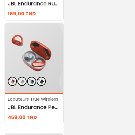
JBL Endurance Run 2 Wireless
JBL Tune 310C USB
169,00
TND
69,00
TND
Ecouteurs True Wireless
Ecouteurs True Wireless
JBL Endurance Peak 3
JBL SOUNDGEAR SENSE
459,00
TND
590,00
TND
569,00
TND