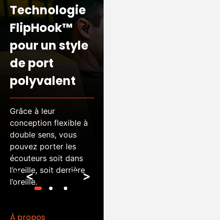
Technologie
blessé.
FlipHook™
Jamais de
pour un style
dispute.
de port
polyvalent
Grâce à la technologie
TwistLock™, ces
écouteurs sont légers
Grâce à leur
et conçus de manière
conception flexible à
ergonomique pour
double sens, vous
assurer un maintien
pouvez porter les
sûr, une étanchéité
écouteurs soit dans
optimale et une
l’oreille, soit derrière
stabilité parfaite, quel
<
>
l’oreille.
que soit
l’entraînement.
À propos