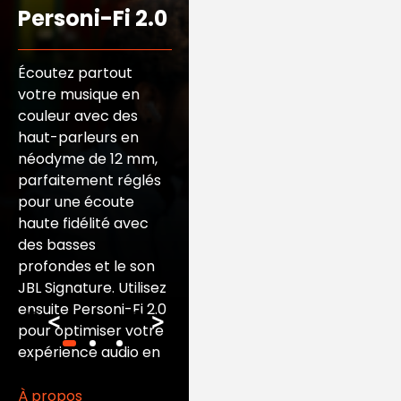
Réduction de
Personi-Fi 2.0
Bruit
Adaptative
Écoutez partout
votre musique en
couleur avec des
Les JBL Live Flex
haut-parleurs en
combinent le confort
néodyme de 12 mm,
des écouteurs
parfaitement réglés
ouverts tout au long
pour une écoute
de la journée avec la
haute fidélité avec
véritable Réduction
des basses
de Bruit Adaptative.
profondes et le son
Éliminez le bruit et les
JBL Signature. Utilisez
distractions grâce à
ensuite Personi-Fi 2.0
une technologie qui
<
>
pour optimiser votre
s’adapte à votre
expérience audio en
environnement en
fonction de votre
temps réel.
profil auditif unique.
À propos