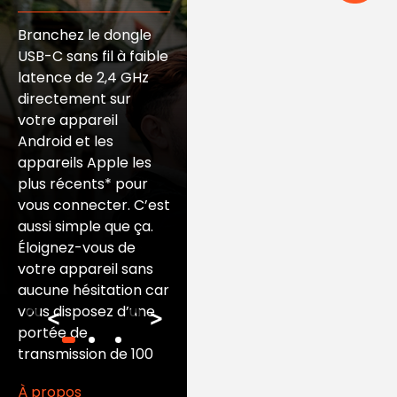
enregistrements
Branchez le dongle
cristallins
USB-C sans fil à faible
latence de 2,4 GHz
directement sur
Votre voix sera nette
votre appareil
et définie malgré le
Android et les
vent et le bruit. Le
appareils Apple les
modèle
plus récents* pour
omnidirectionnel de
vous connecter. C’est
prise avec réduction
aussi simple que ça.
de bruit ambiant
Éloignez-vous de
réglable permet
votre appareil sans
d’effectuer des
aucune hésitation car
enregistrements nets
vous disposez d’une
<
>
avec ou sans sons
portée de
ambiants.
transmission de 100
mètres. * Compatible
À propos
avec l’iPhone 15