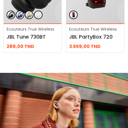
Ecouteurs True Wireless
Ecouteurs True Wireless
JBL Tune 730BT
JBL PartyBox 720
289,00
TND
3.559,00
TND