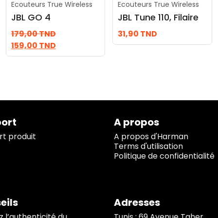
Ecouteurs True Wireless
Ecouteurs True Wireless
JBL GO 4
JBL Tune 110, Filaire
179,00
TND
31,90
TND
159,00
TND
ort
A propos
t produit
A propos d'Harman
Terms d'utilisation
Politique de confidentialité
eils
Adresses
z l’authenticité du
Tunis : 69 Avenue Taher