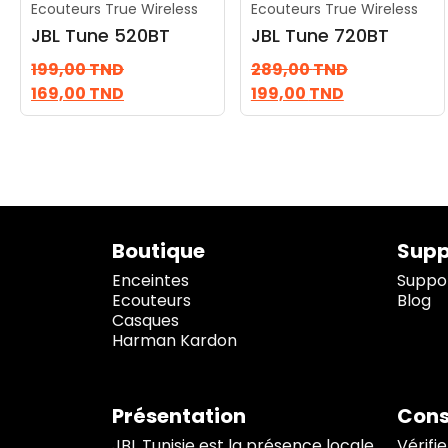
Ecouteurs True Wireless
Ecouteurs True Wireless
JBL Tune 520BT
JBL Tune 720BT
199,00
TND
289,00
TND
169,00
TND
199,00
TND
Boutique
Supp
Enceintes
Suppor
Ecouteurs
Blog
Casques
Harman Kardon
Présentation
Cons
JBL Tunisie est la présence locale
Vérifie