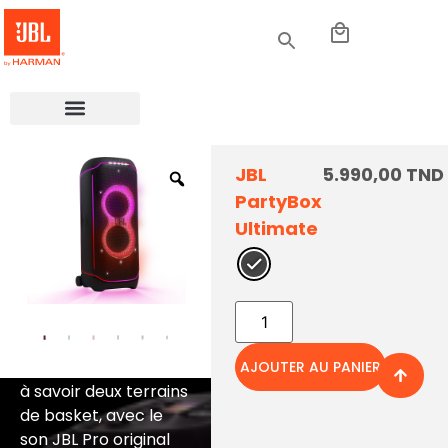
out le son JBL
Pro original
de qualité
Un jeu de
JBL
5.990,00
TND
supérieure
lumière
PartyBox
que vous
dynamique
Ultimate
pouvez gérer
et
multidimensionn
La JBL PartyBox
Ultimate peut couvrir
Les lumières et les
un espace immense,
AJOUTER AU PANIER
couleurs s’invitent à
à savoir deux terrains
la soirée !
de basket, avec le
Transformez votre
son JBL Pro original