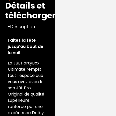
Détails et
cela se synchronise
seulement vous
avec votre musique
entendrez, mais que
téléchargements
et peut être
vous sentirez. * Un
facilement contrôlé
abonnement à un
Déscription
via les cadrans
service de musique
simplifiés et
haute définition est
Faites la fête
conviviaux du
nécessaire pour
jusqu’au bout de
panneau supérieur ou
écouter de la
la nuit
via l’application JBL
musique immersive
One.
dans Dolby Atmos.
La JBL PartyBox
Veuillez vérifier les
Ultimate remplit
frais d’abonnement
tout l’espace que
dans votre région.
vous avez avec le
son JBL Pro
Original de qualité
supérieure,
renforcé par une
expérience Dolby