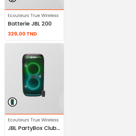
Ecouteurs True Wireless
Ecouteurs True Wireless
Batterie JBL 200
JBL PartyBox Stage 320, White
329,00
TND
2.539,00
TND
Ecouteurs True Wireless
Ecouteurs True Wireless
JBL PartyBox Club 120
JBL Wireless Microphone Set