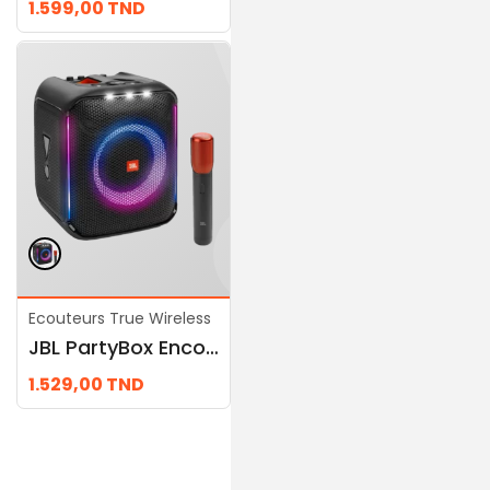
1.599,00
TND
489,00
TND
Ecouteurs True Wireless
Ecouteurs True Wireless
JBL PartyBox Encore
Microphone filaire JBL PBM100
1.529,00
TND
159,00
TND