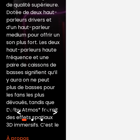
espace en une
de qualité supérieure.
expérience
Dotée de deux haut-
sensorielle
parleurs drivers et
captivante et totale
d’un haut-parleur
avec le plus grand jeu
medium pour offrir un
de lumière
son plus fort. Les deux
multidimensionnel de
haut-parleurs haute
toutes les enceintes
fréquence et une
pour faire la fête. Elle
paire de caissons de
a un effet de nuit
basses signifient qu’il
étoilée unique, des
y aura on ne peut
traînées lumineuses
plus de basses pour
agréables, des effets
les fans les plus
stroboscopiques et
dévoués, tandis que
même des lumières
Dolby Atmos* fournit
<
>
qui se projettent sur
des effets spatiaux
n’importe quelle
3D immersifs. C’est le
surface sur laquelle
genre de coup de
elle se trouve. Tout
À propos
tonnerre que non