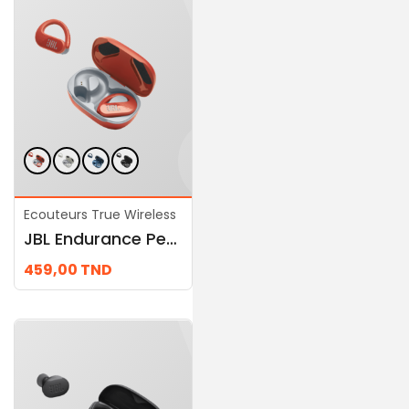
Ecouteurs True Wireless
Ecouteurs True Wireless
JBL Endurance Peak 3
JBL SOUNDGEAR SENSE
459,00
TND
590,00
TND
569,00
TND