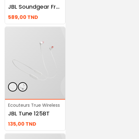
JBL Soundgear Frames Square (Onyx)
JBL Tune Beam 2
589,00
TND
369,00
TND
Ecouteurs True Wireless
Ecouteurs True Wireless
JBL Tune 125BT
JBL Tune Flex Ghost Edition, Purple
135,00
TND
329,00
TND