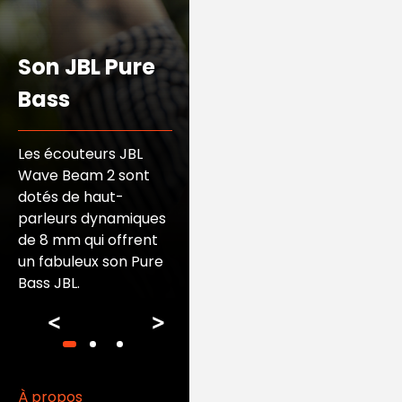
Ambient
Son JBL Pure
Les écouteurs JBL
Wave Beam 2 sont
Bass
dotés de la Réduction
de Bruit Active
Les écouteurs JBL
pour écouter votre
Wave Beam 2 sont
environnement et
dotés de haut-
filtrer les bruits
parleurs dynamiques
parasites.
de 8 mm qui offrent
Smart Ambient vous
un fabuleux son Pure
permet de contrôler
Bass JBL.
la quantité de bruit
extérieur
<
>
que vous souhaitez
entendre, afin que
vous puissiez parler
avec d’autres
À propos