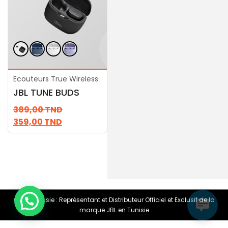
Ecouteurs True Wireless
Ecouteurs True Wireless
JBL TUNE BUDS
JBL Wave Buds
389,00
TND
199,00
TND
359,00
TND
© JBL Tunisie : Représentant et Distributeur Officiel et Exclusif de la
marque JBL en Tunisie