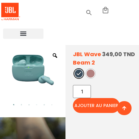
JBL Wave
349,00
TND
Beam 2
Réduction de
Bruit Active
AJOUTER AU PANIER
avec la
technologie
Smart