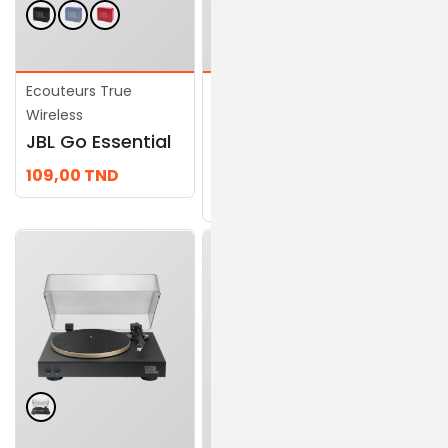
...
Ecouteurs True
Ecouteurs True
Wireless
Wireless
JBL Go Essential
JBL Flip 7
109,00
TND
519,00
TND
479,00
TND