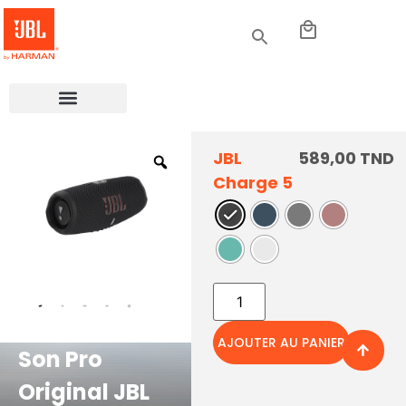
JBL
589,00
TND
Charge 5
AJOUTER AU PANIER
Son Pro
Original JBL