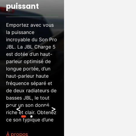
puissant
20 heures
d’autonomie
Emportez avec vous
la puissance
incroyable du Son Pro
Amusez-vous et
JBL.
La JBL Charge 5
oubliez l’heure qui
est dotée d’un haut-
tourne.
Grâce à son
parleur optimisé de
incroyable autonomie
longue portée, d’un
de 20 heures, la
haut-parleur haute
Charge 5 JBL vous
fréquence séparé et
permet de faire la fête
de deux radiateurs de
toute la journée et
basses JBL, le tout
jusqu’au bout de la
pour un son donné
nuit.
<
>
riche et clair.
Obtenez
ce son typique d’une
grande salle, même à
À propos
l’extérieur.