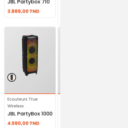
JBL Partybox 710
JBL BAR 800
3.889,00
TND
3.669,00
TND
3.349,00
TND
Ecouteurs True
Ecouteurs True
Wireless
Wireless
JBL PartyBox 1000
JBL Bar 9.1
4.590,00
TND
4.490,00
TND