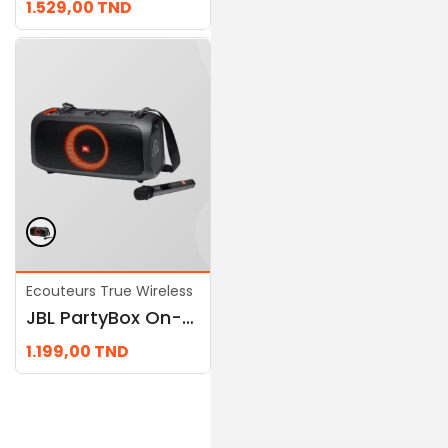
1.529,00
TND
589,00
TND
Ecouteurs True Wireless
Ecouteurs True Wireless
JBL PartyBox On-The-Go
JBL PartyBox 1000
1.199,00
TND
4.590,00
TND