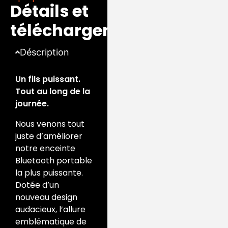
riche, et ce, quelle que
Détails et
soit l’intensité du
téléchargements
volume.
Déscription
Un fils puissant.
Tout au long de la
journée.
Nous venons tout
juste d’améliorer
notre enceinte
Bluetooth portable
la plus puissante.
Dotée d’un
nouveau design
audacieux, l’allure
emblématique de