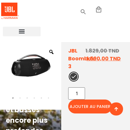
JBL
1.829,00
TND
Boombox
1.590,00
TND
3
Son puissant
AJOUTER AU PANIER
et basses
encore plus