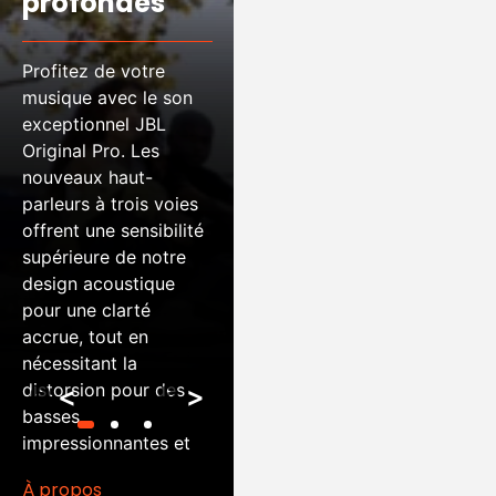
profondes
24 heures
d’autonomie
Profitez de votre
musique avec le son
exceptionnel JBL
Célébrez chaque
Original Pro.
Les
instant avec les sons
nouveaux haut-
qui vous font vibrer.
parleurs à trois voies
Nous avons ajouté 24
offrent une sensibilité
heures d’autonomie
supérieure de notre
pour pouvoir vous
design acoustique
immerger dans votre
pour une clarté
élément tout au long
accrue, tout en
de la journée, depuis
nécessitant la
vos exercices du
distorsion pour des
matin jusqu’à l’apéro
<
>
basses
du soir avec vos amis.
impressionnantes et
un spectre audio
À propos