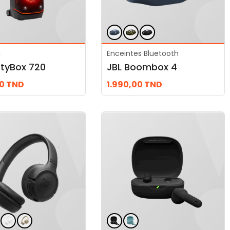
x
Enceintes Bluetooth
rtyBox 720
JBL Boombox 4
00
TND
1.990,00
TND