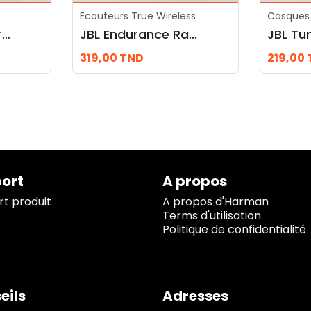
Ecouteurs True Wireless
Casques 
JBL Tune 530 filaire (câble jack)
JBL Endurance Race 2
JBL Tu
319,00
TND
219,00
ort
A propos
t produit
A propos d'Harman
Terms d'utilisation
Politique de confidentialité
eils
Adresses