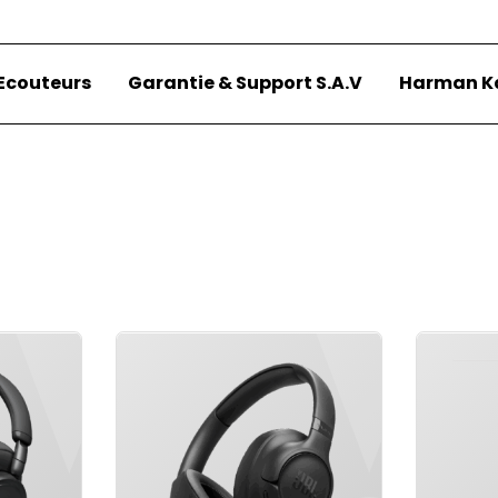
Ecouteurs
Garantie & Support S.A.V
Harman K