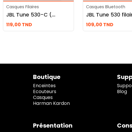
Casques Filaires
Casques Bluetooth
JBL Tune 530-C (Casque Filaire)
119,00
TND
109,00
TND
Boutique
Supp
Enceintes
Suppor
Ecouteurs
Blog
Casques
Harman Kardon
Présentation
Cons