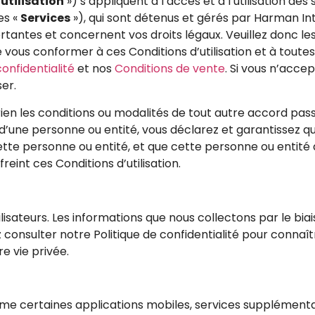
utilisation
») s’appliquent à l’accès et à l’utilisation des
es «
Services
»), qui sont détenus et gérés par Harman Int
mportantes et concernent vos droits légaux. Veuillez donc l
e vous conformer à ces Conditions d’utilisation et à toute
onfidentialité
et nos
Conditions de vente
. Si vous n’accep
er.
 rien les conditions ou modalités de tout autre accord pas
om d’une personne ou entité, vous déclarez et garantissez 
cette personne ou entité, et que cette personne ou entit
int ces Conditions d’utilisation.
lisateurs. Les informations que nous collectons par le bia
ez consulter notre Politique de confidentialité pour connaî
re vie privée.
me certaines applications mobiles, services supplémenta