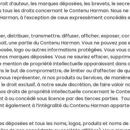
 droit d’auteur, les marques déposées, les brevets, le secre
ns tous les droits concernant le Contenu Harman. Nous ne 
u Harman, à l’exception de ceux expressément concédés 
r, distribuer, transmettre, diffuser, afficher, exposer, co
 soit, une partie du Contenu Harman. Vous ne pouvez pas 
ée, logo ou autres informations protégées. Vous vous ab
ou nos marques déposées. Vous ne sauriez effacer, suppri
e mention de propriété intellectuelle apparaissant dans 
s le but de compromettre, de limiter ou d’affecter de que
us représenter, ni nos produits ou Services, de manièr
droit exclusif, à notre seule discrétion, de faire valoir 
os droits de propriété intellectuelle concernant le Con
ou concédé sous licence par des tierces parties. Toutes
quent également à l’intégralité du Contenu Harman appart
ues déposées et tous les noms, logos, produits et noms de 