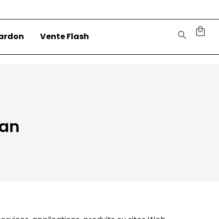
ardon
Vente Flash
man