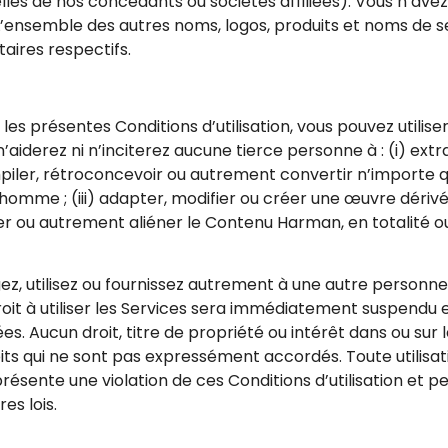
s de nos concédants ou sociétés affiliées). Vous n’avez p
’ensemble des autres noms, logos, produits et noms de se
aires respectifs.
les présentes Conditions d’utilisation, vous pouvez utilis
aiderez ni n’inciterez aucune tierce personne à : (i) extr
piler, rétroconcevoir ou autrement convertir n’importe 
homme ; (iii) adapter, modifier ou créer une œuvre dérivé
er ou autrement aliéner le Contenu Harman, en totalité ou e
gez, utilisez ou fournissez autrement à une autre personne
 droit à utiliser les Services sera immédiatement suspendu 
es. Aucun droit, titre de propriété ou intérêt dans ou sur 
oits qui ne sont pas expressément accordés. Toute utilisa
présente une violation de ces Conditions d’utilisation et p
res lois.