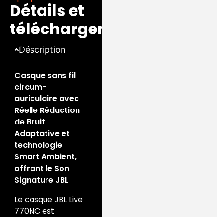
Disponible
Détails et
ultérieurement via la
téléchargements
mise à jour OTA.
Déscription
Casque sans fil
circum-
auriculaire avec
Réelle Réduction
de Bruit
Adaptative et
technologie
Smart Ambient,
offrant le Son
Signature JBL
Le casque JBL Live
770NC est