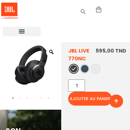
JBL LIVE
595,00
TND
770NC
BLUETOOTH
AJOUTER AU PANIER
5.3 AVEC
PRISE EN
CHARGE