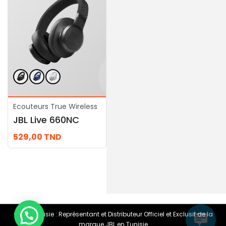
Ecouteurs True Wireless
Ecouteurs True Wireless
JBL Live 660NC
JBL Tour One M2
529,00
TND
989,00
TND
© JBL Tunisie : Représentant et Distributeur Officiel et Exclusif de la
marque JBL en Tunisie