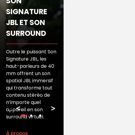
SON
AUDIO LE (*)
SIGNATURE
JBL ET SON
Diffusez sans fil un
SURROUND
son de haute qualité,
même à des débits
plus faibles, grâce à
Outre le puissant Son
la dernière
Signature JBL, les
technologie
haut-parleurs de 40
Bluetooth. Le mode
mm offrent un son
Audio vous offre le
spatial JBL immersif
meilleur son
qui transforme tout
disponible, tandis que
contenu stéréo de
le mode Vidéo
n’importe quel
<
>
garantit la
appareil en son
synchronisation du
surround virtuel.
son et des visuels de
vos films et jeux. (*)
À propos