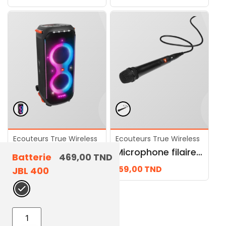
Ecouteurs True Wireless
Ecouteurs True Wireless
JBL Partybox 710
Microphone filaire JBL PBM100
Batterie
469,00
TND
3.889,00
TND
159,00
TND
JBL 400