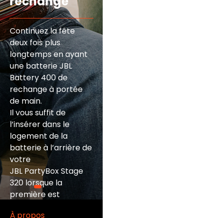
rechange
Continuez la fête
deux fois plus
longtemps en ayant
une batterie JBL
Battery 400 de
rechange à portée
de main.
Il vous suffit de
l’insérer dans le
logement de la
batterie à l’arrière de
votre
JBL PartyBox Stage
320 lorsque la
première est
déchargée.
À propos
Chaque batterie