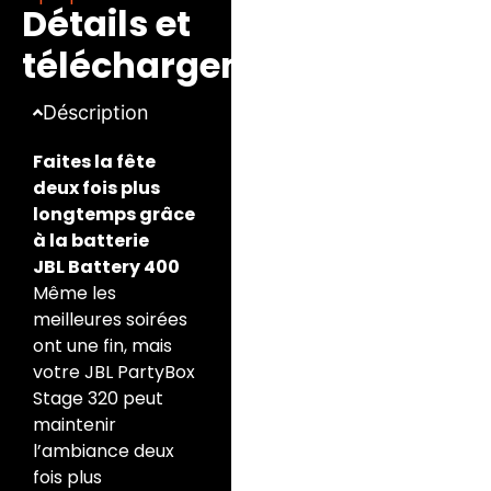
Détails et
disposant d’une
autonomie de 18
téléchargements
heures, vous pourrez
donc faire la fête
Déscription
pendant 36 heures.
Faites la fête
deux fois plus
longtemps grâce
à la batterie
JBL Battery 400
Même les
meilleures soirées
ont une fin, mais
votre JBL PartyBox
Stage 320 peut
maintenir
l’ambiance deux
fois plus