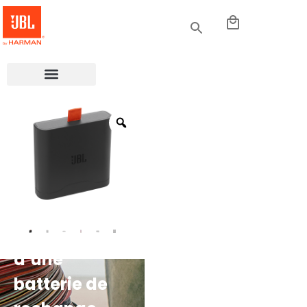
Un bon hôte
dispose
toujours
d’une
batterie de