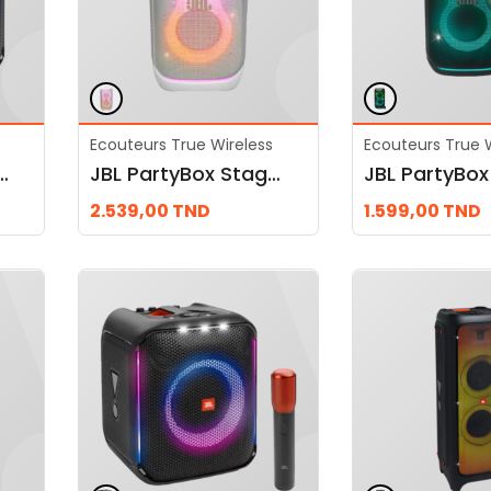
Ecouteurs True Wireless
Ecouteurs True W
ox Encore Essential
JBL PartyBox Stage 320, White
2.539,00
TND
1.599,00
TND