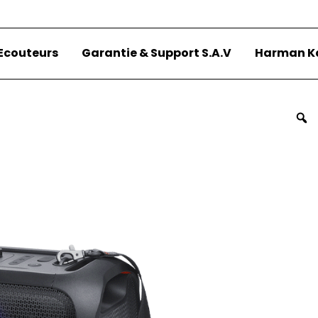
Ecouteurs
Garantie & Support S.A.V
Harman K