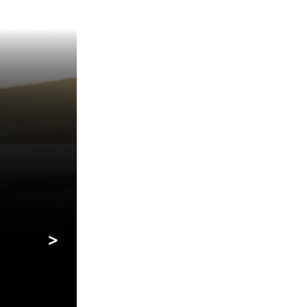
JEU DE LUMIÈRES
SYNCHRONISÉ
Illuminez votre soirée avec un jeu de lu
musique et éblouit vos invités. Sélection
laissez les couleurs changer au rythme
concentrez sur les mélodies.
>