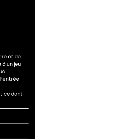
dre et de
 à un jeu
rue
 l’entrée
ut ce dont