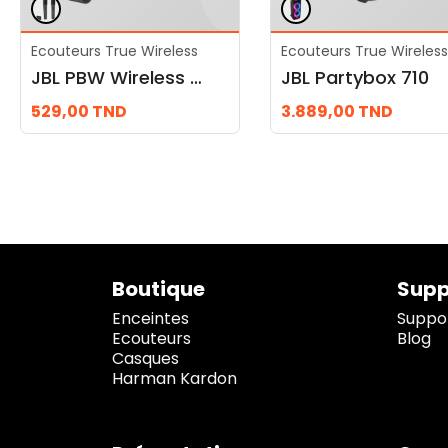
Ecouteurs True Wireless
Ecouteurs True Wireless
JBL PBW Wireless Mic
JBL Partybox 710
529,00
TND
3.889,00
TND
Boutique
Supp
Enceintes
Suppor
Ecouteurs
Blog
Casques
Harman Kardon