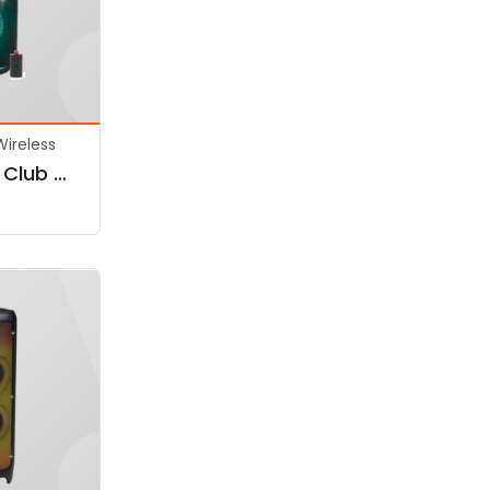
ireless
JBL PartyBox Club 120