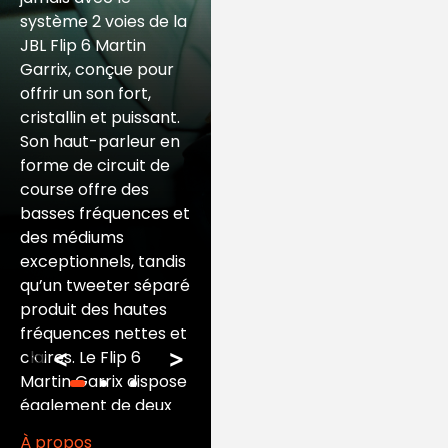
avec Martin
système 2 voies de la
JBL Flip 6 Martin
Garrix
Garrix, conçue pour
offrir un son fort,
cristallin et puissant.
Un son audacieux
Son haut-parleur en
rencontre un design
forme de circuit de
audacieux. La Flip 6
course offre des
Martin Garrix a été
basses fréquences et
créée en
des médiums
collaboration avec
exceptionnels, tandis
Martin Garrix et est
qu’un tweeter séparé
personnalisé avec le
produit des hautes
logo +x sur tout le
fréquences nettes et
motif. Un son puissant
<
>
claires. Le Flip 6
mais facile à
Martin Garrix dispose
transporter, placez-
également de deux
la verticalement ou
radiateurs passifs
horizontalement.
À propos