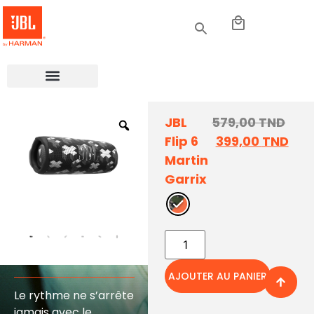
JBL
579,00
TND
Flip 6
399,00
TND
Martin
Garrix
Un son plus
fort, plus
puissant
AJOUTER AU PANIER
Design
Le rythme ne s’arrête
audacieux
jamais avec le