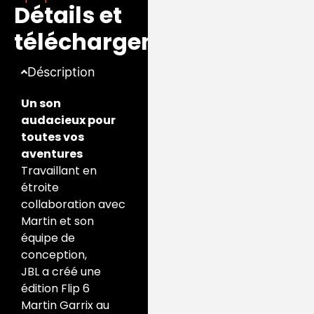
optimisés pour des
Détails et
basses profondes,
téléchargements
affinés grâce à
l’algorithme avancé
d’Harman.
Déscription
Un son
audacieux pour
toutes vos
aventures
Travaillant en
étroite
collaboration avec
Martin et son
équipe de
conception,
JBL a créé une
édition Flip 6
Martin Garrix au