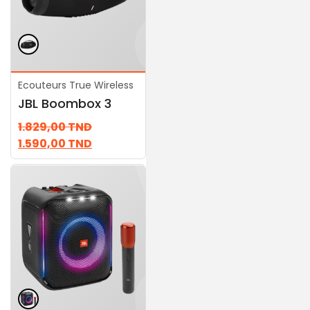
Ecouteurs True Wireless
Ecouteurs True Wireless
JBL Boombox 3
JBL Partybox 710
1.829,00
TND
3.889,00
TND
1.590,00
TND