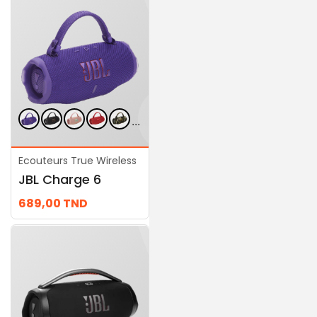
...
Ecouteurs True Wireless
Ecouteurs True Wireless
JBL Charge 6
JBL Authentics 500
689,00
TND
2.619,00
TND