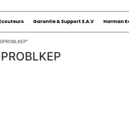
Ecouteurs
Garantie & Support S.A.V
Harman K
500PROBLKEP”
0PROBLKEP