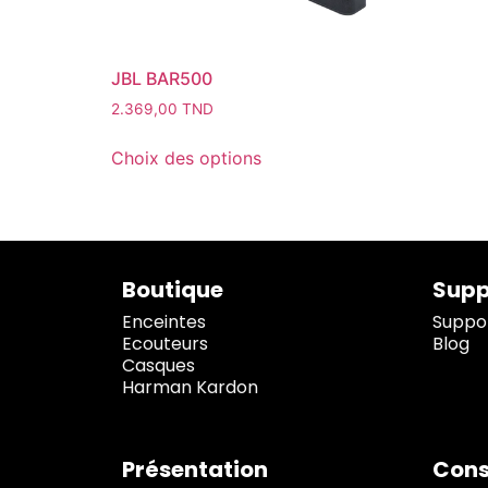
JBL BAR500
2.369,00
TND
Choix des options
Boutique
Supp
Enceintes
Suppor
Ecouteurs
Blog
Casques
Harman Kardon
Présentation
Cons